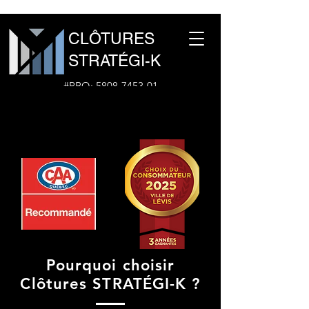
CLÔTURES
STRATÉGI-K
#RBQ:
5808-7453-01
1-877-960-1691
Pourquoi choisir
Clôtures STRATÉGI-K ?