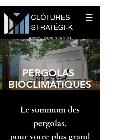
CLÔTURES
STRATÉGI-K
#RBQ:
5808-7453-01
1-877-960-1691
PERGOLAS
BIOCLIMATIQUES
Le summum des
pergolas,
pour votre plus grand