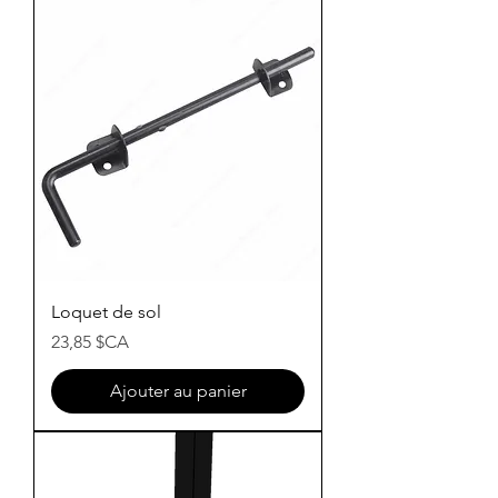
Loquet de sol
Prix
23,85 $CA
Ajouter au panier