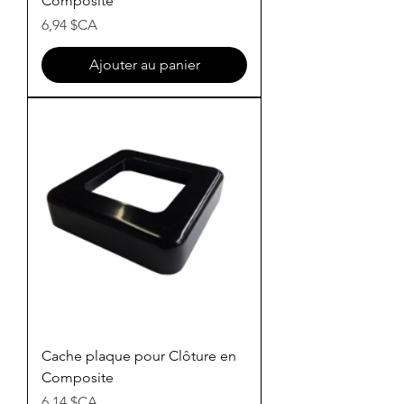
Composite
Prix
6,94 $CA
Ajouter au panier
Cache plaque pour Clôture en
Composite
Prix
6,14 $CA