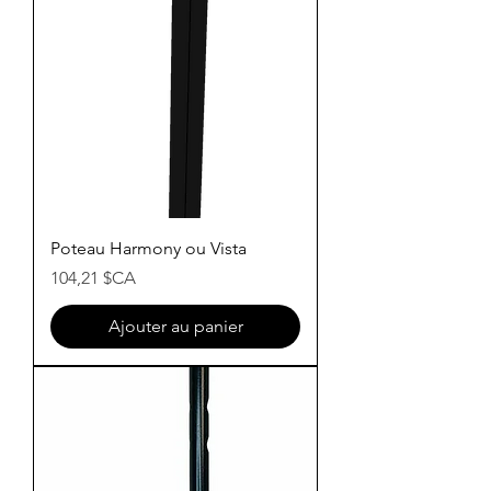
Poteau Harmony ou Vista
Prix
104,21 $CA
Ajouter au panier