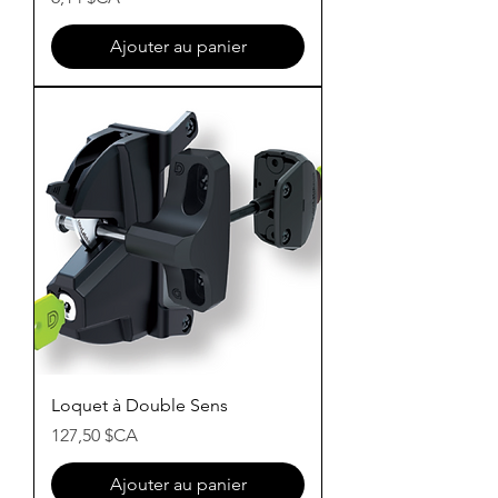
Ajouter au panier
Loquet à Double Sens
Prix
127,50 $CA
Ajouter au panier