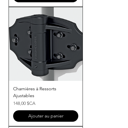
Charnières à Ressorts
Ajustables
Prix
148,00 $CA
Ajouter au panier