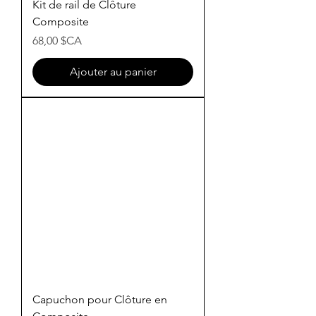
Kit de rail de Clôture
Composite
Prix
68,00 $CA
Ajouter au panier
Capuchon pour Clôture en