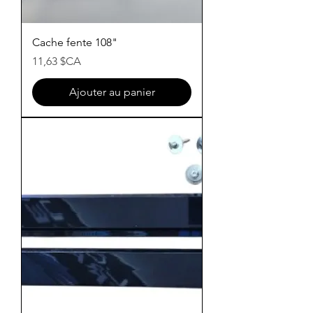
Cache fente 108"
Prix
11,63 $CA
Ajouter au panier