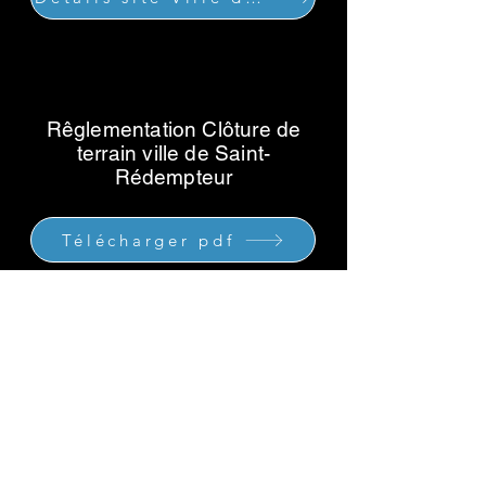
Rêglementation Clôture de
terrain ville de Saint-
Rédempteur
Télécharger pdf
2 adresses pour vous servir
790 Chemin Industriel G7A 1B5, Lévis,
Québec
&
103-850 Chemin Saint-
José,J5R 3A9,La Prairie, Montréal