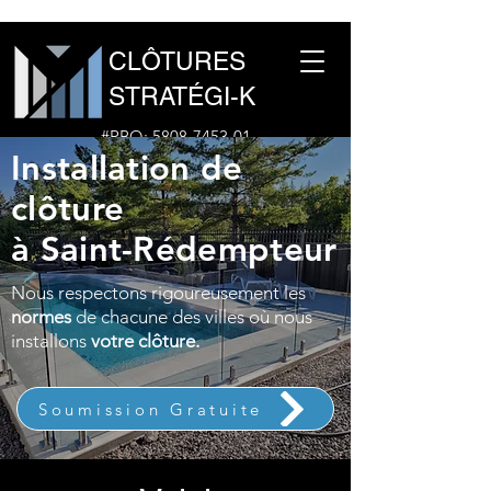
CLÔTURES
STRATÉGI-K
#RBQ:
5808-7453-01
Installation de
1-877-960-1691
clôture
à Saint-Rédempteur
Nous respectons rigoureusement les
normes
de chacune des villes où nous
installons
votre clôture.
Soumission Gratuite