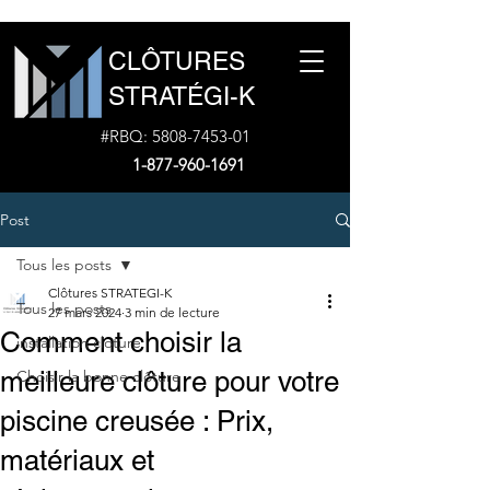
CLÔTURES
STRATÉGI-K
#RBQ:
5808-7453-01
1-877-960-1691
Post
Tous les posts
Clôtures STRATEGI-K
Tous les posts
27 mars 2024
3 min de lecture
Comment choisir la
installation cloture
meilleure clôture pour votre
Choisir la bonne clôture
piscine creusée : Prix,
matériaux et