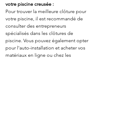
votre piscine creusée :
Pour trouver la meilleure clôture pour 
votre piscine, il est recommandé de 
consulter des entrepreneurs 
spécialisés dans les clôtures de 
piscine. Vous pouvez également opter 
pour l'auto-installation et acheter vos 
matériaux en ligne ou chez les 
détaillants/distributeurs. Vous pouvez 
rechercher des termes tels que 
"magasin clôture," "chain link fence 
store," "clôture aluminium Québec" 
ou autre mots clés afin de trouver des 
options dans votre région. Assurez-
vous de sélectionner un entrepreneur 
digne de confiance, certifié par des 
instances comme le CAA Québec ou 
Le Choix Du Consommateur.