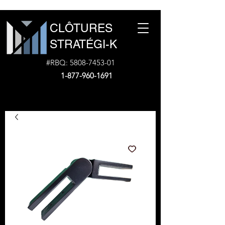
CLÔTURES
STRATÉGI-K
#RBQ:
5808-7453-01
1-877-960-1691