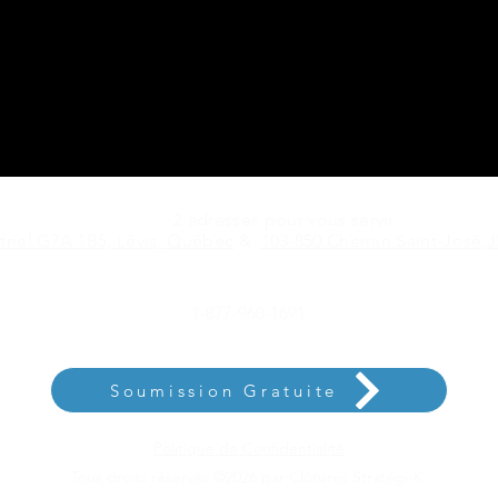
2 adresses pour vous servir
triel G7A 1B5, Lévis, Québec
&
103-850 Chemin Saint-José,J5
1-877-960-1691
Soumission Gratuite
Politique de Confidentialité
Tous droits réservés ©2026 par Clôtures Stratégi-K