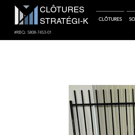
CLÔTURES
STRATÉGI-K
CLÔTURES
SO
#RBQ: 5808-7453-01