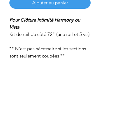
Ajouter au panier
Pour Clôture Intimité Harmony ou
Vista
Kit de rail de côté 72" (une rail et 5 vis)
** N'est pas nécessaire si les sections
sont seulement coupées **
2 adresses pour vous servir
790 Chemin Industriel G7A 1B5, Lévis,
Québec
&
103-850 Chemin Saint-
José,J5R 3A9,La Prairie, Montréal
1-877-960-1691