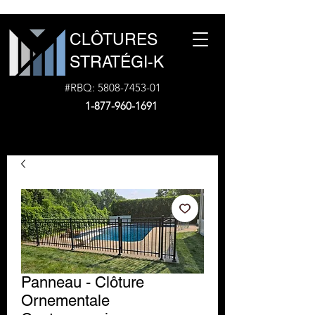
CLÔTURES
STRATÉGI-K
#RBQ:
5808-7453-01
1-877-960-1691
Panneau - Clôture
Ornementale