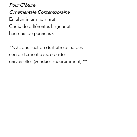
Pour Clôture
Ornementale Contemporaine
En aluminium noir mat
Choix de différentes largeur et
hauteurs de panneaux
**Chaque section doit être achetées
conjointement avec 6 brides
universelles (vendues séparémment) **
2 adresses pour vous servir
790 Chemin Industriel G7A 1B5, Lévis,
Québec
&
103-850 Chemin Saint-
José,J5R 3A9,La Prairie, Montréal
1-877-960-1691