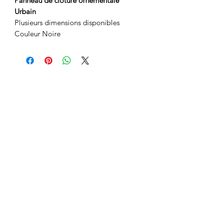
Panneau de clôture ornementale
Urbain
Plusieurs dimensions disponibles
Couleur Noire
2 adresses pour vous servir
790 Chemin Industriel G7A 1B5, Lévis,
Québec
&
103-850 Chemin Saint-
José,J5R 3A9,La Prairie, Montréal
1-877-960-1691
Soumission Gratuite