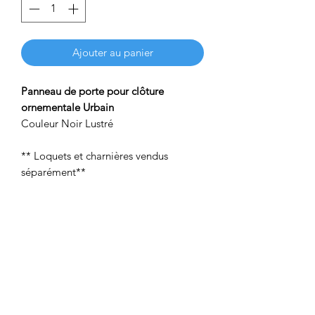
Ajouter au panier
Panneau de porte pour clôture
ornementale Urbain
Couleur Noir Lustré
** Loquets et charnières vendus
séparément**
2 adresses pour vous servir
790 Chemin Industriel G7A 1B5, Lévis,
Québec
&
103-850 Chemin Saint-
José,J5R 3A9,La Prairie, Montréal