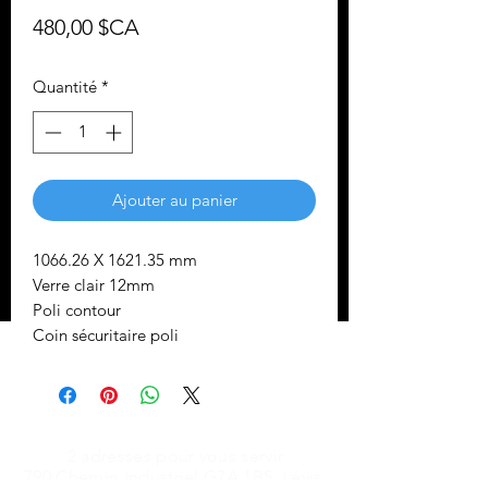
Prix
480,00 $CA
Quantité
*
Ajouter au panier
1066.26 X 1621.35 mm
Verre clair 12mm
Poli contour
Coin sécuritaire poli
2 adresses pour vous servir
790 Chemin Industriel G7A 1B5, Lévis,