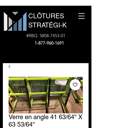
CLÔTURES
STRATÉGI-K
#RBQ:
5808-7453-01
1-877-960-1691
Verre en angle 41 63/64'' X
63 53/64''